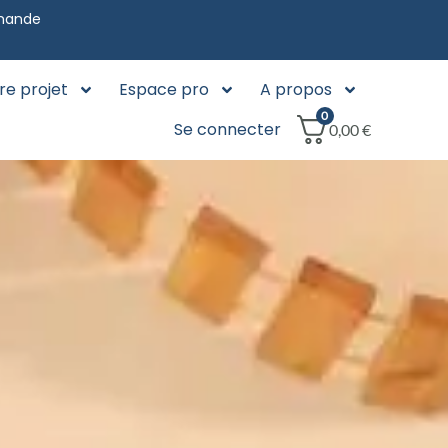
mmande
re projet
Espace pro
A propos
0
Se connecter
0,00
€