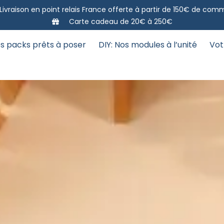
Livraison en point relais France offerte à partir de 150€ de co
Carte cadeau de 20€ à 250€
s packs prêts à poser
DIY: Nos modules à l’unité
Vot