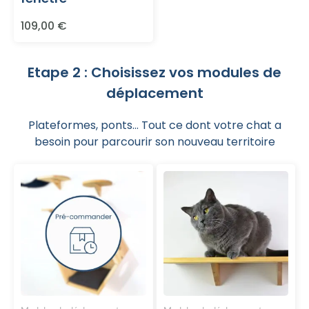
sur
109,00
€
la
page
du
Etape 2 : Choisissez vos modules de
produit
déplacement
Plateformes, ponts... Tout ce dont votre chat a
besoin pour parcourir son nouveau territoire
Ce
Ce
produit
produit
a
a
plusieurs
plusieurs
variations.
variations.
Les
Les
options
options
peuvent
peuvent