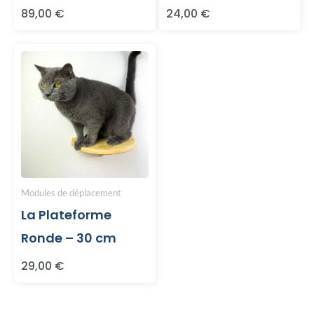
89,00
€
24,00
€
la
la
page
page
Ce
du
du
produit
produit
produit
a
plusieurs
variations.
Les
options
peuvent
Modules de déplacement
être
La Plateforme
choisies
Ronde – 30 cm
sur
29,00
€
la
page
du