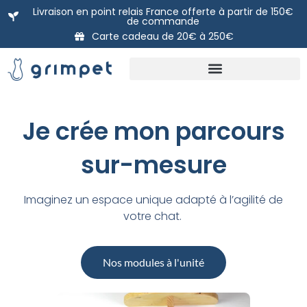
Aller
Livraison en point relais France offerte à partir de 150€
de commande
au
Carte cadeau de 20€ à 250€
contenu
Nos packs prêts à poser
DIY: Nos modules à l’unité
La carte Cadeau Grimpet
Je crée mon parcours
sur-mesure
Imaginez un espace unique adapté à l’agilité de
votre chat.
Nos modules à l'unité