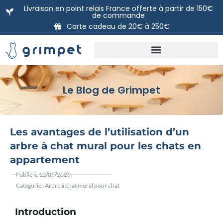
Aller
Livraison en point relais France offerte à partir de 150€
de commande
au
Carte cadeau de 20€ à 250€
contenu
Nos packs prêts à poser
DIY: Nos modules à l’unité
La carte Cadeau Grimpet
Le Blog de Grimpet
Les avantages de l’utilisation d’un
arbre à chat mural pour les chats en
appartement
Publié le
12/05/2023
Catégorie :
Arbre à chat mural pour chat
Introduction