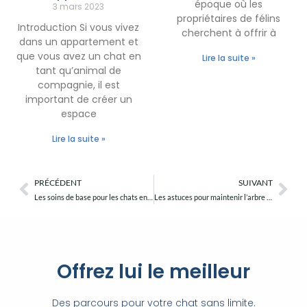
époque où les
3 mars 2023
propriétaires de félins
Introduction Si vous vivez
cherchent à offrir à
dans un appartement et
que vous avez un chat en
Lire la suite »
tant qu’animal de
compagnie, il est
important de créer un
espace
Lire la suite »
PRÉCÉDENT
SUIVANT
Précédent
Sui
Les soins de base pour les chats en appartement
Les astuces pour maintenir l’arbre à chat mural propre et sûr pour les chats en appartement
Offrez lui le meilleur
Des parcours pour votre chat sans limite.