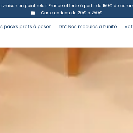
Livraison en point relais France offerte à partir de 150€ de co
Carte cadeau de 20€ à 250€
s packs prêts à poser
DIY: Nos modules à l’unité
Vot