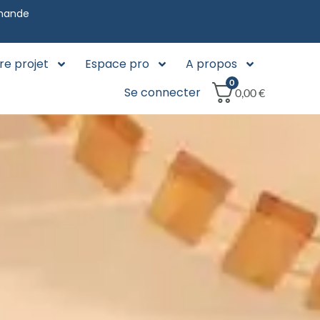
mmande
re projet
Espace pro
A propos
0
Se connecter
0,00
€