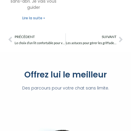
sans-abri. Je vais vous
guider
Lire la suite »
PRÉCÉDENT
SUIVANT
Précédent
Sui
Le choix d’un lit confortable pour votre chat en appartement
Les astuces pour gérer les griffades de votre chat en appartement
Offrez lui le meilleur
Des parcours pour votre chat sans limite.