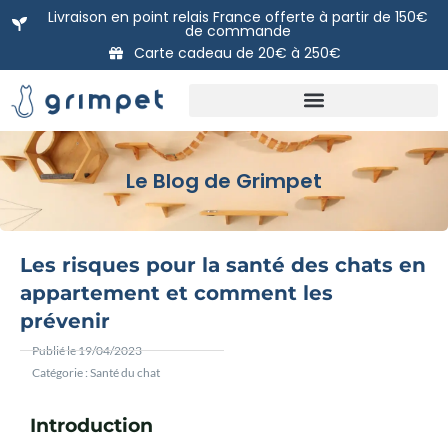
Aller
Livraison en point relais France offerte à partir de 150€
de commande
au
Carte cadeau de 20€ à 250€
contenu
Nos packs prêts à poser
DIY: Nos modules à l’unité
La carte Cadeau Grimpet
Le Blog de Grimpet
Les risques pour la santé des chats en
appartement et comment les
prévenir
Publié le
19/04/2023
Catégorie :
Santé du chat
Introduction