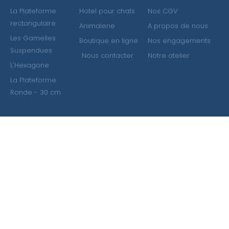
La Plateforme
Hotel pour chats
Nos CGV
rectangulaire
Animalerie
A propos de nous
Les Gamelles
Boutique en ligne
Nos engagements
Suspendues
Nous contacter
Notre atelier
L'Hexagone
La Plateforme
Ronde - 30 cm