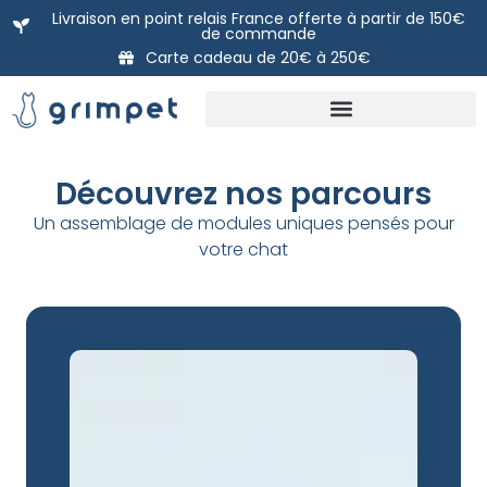
Aller
Livraison en point relais France offerte à partir de 150€
de commande
au
Carte cadeau de 20€ à 250€
contenu
Nos packs prêts à poser
DIY: Nos modules à l’unité
La carte Cadeau Grimpet
Découvrez nos parcours
Un assemblage de modules uniques pensés pour
votre chat