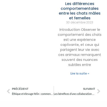
Les différences
comportementales
entre les chats mâles
et femelles
30 décembre 2023
Introduction Observer le
comportement des chats
est une expérience
captivante, et ceux qui
partagent leur vie avec
ces animaux remarquent
souvent des nuances
subtiles entre
Lire la suite »
PRÉCÉDENT
SUIVANT
Précédent
Sui
Éthique et élevage félin : comment concilier passion et responsabilité ?
Les bénéfices d’une collaboration avec des vétérinaires pour une pension féline