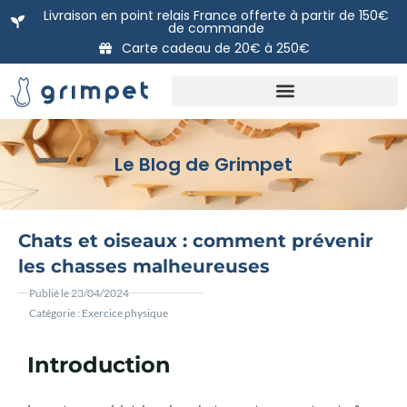
Aller
Livraison en point relais France offerte à partir de 150€
de commande
au
Carte cadeau de 20€ à 250€
contenu
Nos packs prêts à poser
DIY: Nos modules à l’unité
La carte Cadeau Grimpet
Le Blog de Grimpet
Chats et oiseaux : comment prévenir
les chasses malheureuses
Publié le
23/04/2024
Catégorie :
Exercice physique
Introduction