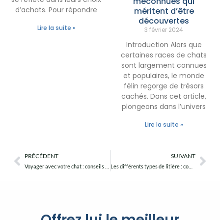
méconnues qui
d’achats. Pour répondre
méritent d’être
découvertes
Lire la suite »
3 février 2024
Introduction Alors que
certaines races de chats
sont largement connues
et populaires, le monde
félin regorge de trésors
cachés. Dans cet article,
plongeons dans l’univers
Lire la suite »
PRÉCÉDENT
SUIVANT
Précédent
Sui
Voyager avec votre chat : conseils pour des déplacements sans stress
Les différents types de litière : comment choisir la meilleure pour votre chat
Offrez lui le meilleur