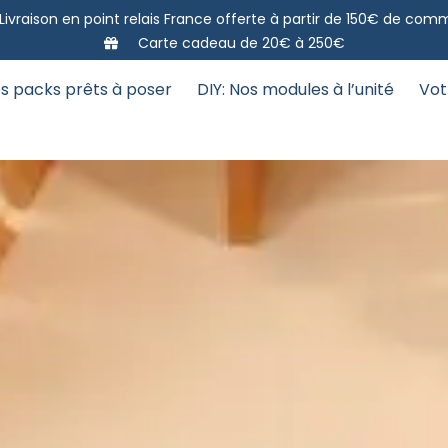
Livraison en point relais France offerte à partir de 150€ de co
Carte cadeau de 20€ à 250€
s packs prêts à poser
DIY: Nos modules à l’unité
Vot