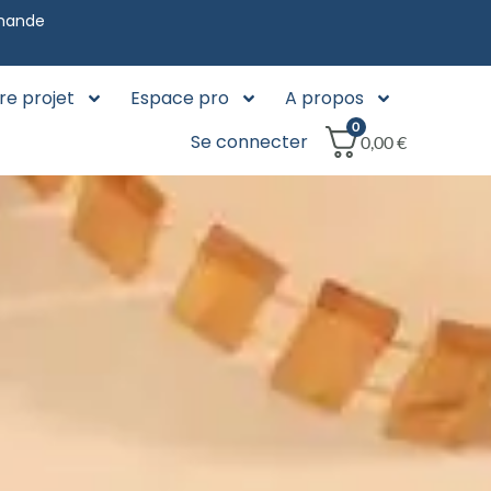
mmande
re projet
Espace pro
A propos
0
Se connecter
0,00
€