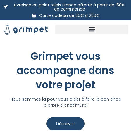
Aller
Livraison en point relais France offerte à partir de 150€
de commande
au
Carte cadeau de 20€ à 250€
contenu
Nos packs prêts à poser
DIY: Nos modules à l’unité
La carte Cadeau Grimpet
Grimpet vous
accompagne dans
votre projet​
Nous sommes là pour vous aider à faire le bon choix
d’arbre à chat mural
Découvrir