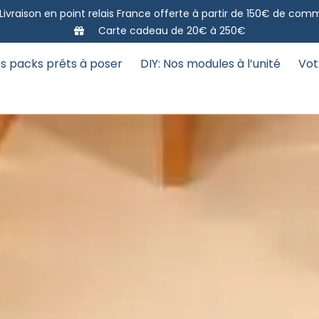
Livraison en point relais France offerte à partir de 150€ de co
Carte cadeau de 20€ à 250€
s packs prêts à poser
DIY: Nos modules à l’unité
Vot