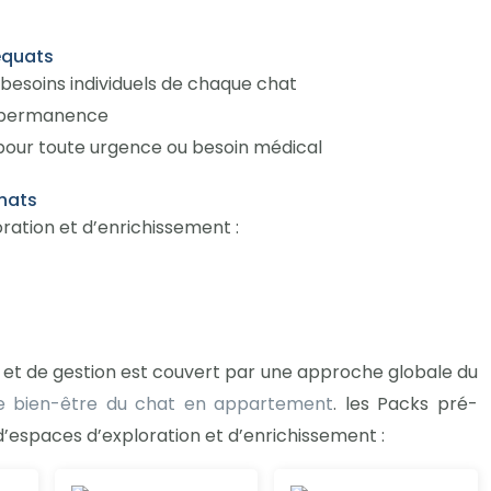
déquats
besoins individuels de chaque chat
n permanence
pour toute urgence ou besoin médical
hats
ration et d’enrichissement :
et de gestion est couvert par une approche globale du
e bien-être du chat en appartement
. les Packs pré-
’espaces d’exploration et d’enrichissement :
Ce
Ce