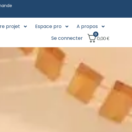
mmande
re projet
Espace pro
A propos
0
Se connecter
0,00
€