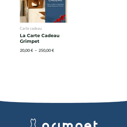
plusieurs
250,00 €
variations.
Les
options
Carte cadeau
peuvent
La Carte Cadeau
Grimpet
être
choisies
20,00
€
–
250,00
€
sur
la
page
du
produit