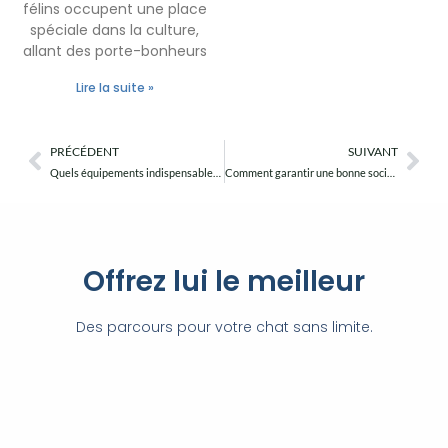
félins occupent une place
spéciale dans la culture,
allant des porte-bonheurs
Lire la suite »
PRÉCÉDENT
SUIVANT
Précédent
Sui
Quels équipements indispensables pour une pension haut de gamme ?
Comment garantir une bonne socialisation des chatons avant leur adoption ?
Offrez lui le meilleur
Des parcours pour votre chat sans limite.