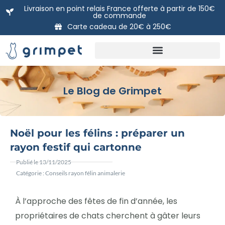
Aller
Livraison en point relais France offerte à partir de 150€
de commande
au
Carte cadeau de 20€ à 250€
contenu
Nos packs prêts à poser
DIY: Nos modules à l’unité
La carte Cadeau Grimpet
Le Blog de Grimpet
Noël pour les félins : préparer un
rayon festif qui cartonne
Publié le
13/11/2025
Catégorie :
Conseils rayon félin animalerie
À l’approche des fêtes de fin d’année, les
propriétaires de chats cherchent à gâter leurs