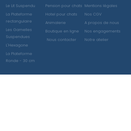
Le Lit Suspendu
Pension pour chats
Mentions légales
La Plateforme
Hotel pour chats
Nos CGV
rectangulaire
Animalerie
A propos de nous
Les Gamelles
Boutique en ligne
Nos engagements
Suspendues
Nous contacter
Notre atelier
L'Hexagone
La Plateforme
Ronde - 30 cm