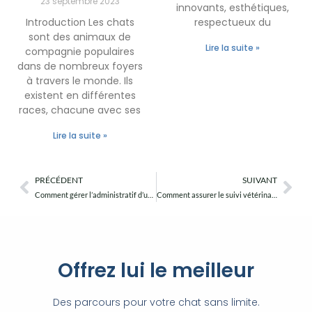
23 septembre 2023
innovants, esthétiques,
Introduction Les chats
respectueux du
sont des animaux de
Lire la suite »
compagnie populaires
dans de nombreux foyers
à travers le monde. Ils
existent en différentes
races, chacune avec ses
Lire la suite »
PRÉCÉDENT
SUIVANT
Précédent
Sui
Comment gérer l’administratif d’une pension pour chats facilement ?
Comment assurer le suivi vétérinaire des reproducteurs en élevage ?
Offrez lui le meilleur
Des parcours pour votre chat sans limite.