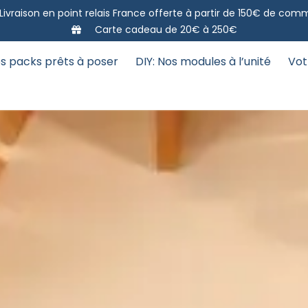
Livraison en point relais France offerte à partir de 150€ de co
Carte cadeau de 20€ à 250€
s packs prêts à poser
DIY: Nos modules à l’unité
Vot