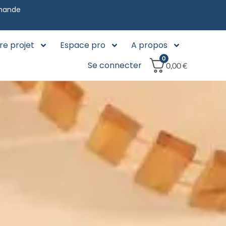
mmande
re projet
Espace pro
A propos
0
Se connecter
0,00
€