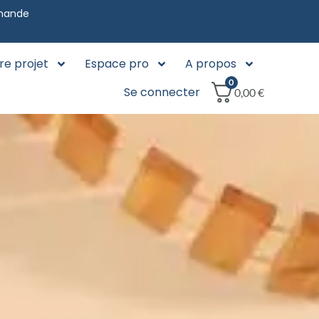
mmande
re projet
Espace pro
A propos
0
Se connecter
0,00
€