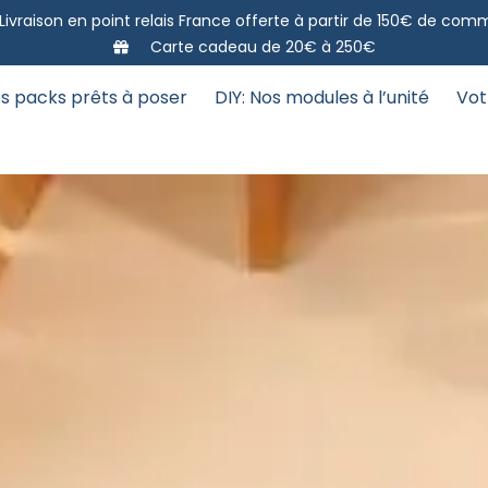
Livraison en point relais France offerte à partir de 150€ de co
Carte cadeau de 20€ à 250€
s packs prêts à poser
DIY: Nos modules à l’unité
Vot