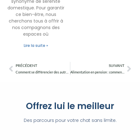
synonyme de sérénité
domestique. Pour garantir
ce bien-être, nous
cherchons tous à offrir à
nos compagnons des
espaces où
Lire la suite »
PRÉCÉDENT
SUIVANT
Précédent
Sui
Comment se différencier des autres pensions pour attirer plus de clients ?
Alimentation en pension : comment s’adapter aux besoins de chaque chat ?
Offrez lui le meilleur
Des parcours pour votre chat sans limite.