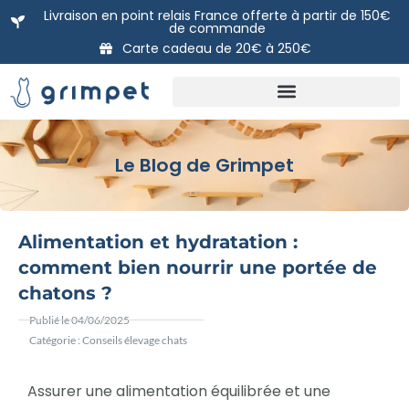
Aller
Livraison en point relais France offerte à partir de 150€
de commande
au
Carte cadeau de 20€ à 250€
contenu
Nos packs prêts à poser
DIY: Nos modules à l’unité
La carte Cadeau Grimpet
Le Blog de Grimpet
Alimentation et hydratation :
comment bien nourrir une portée de
chatons ?
Publié le
04/06/2025
Catégorie :
Conseils élevage chats
Assurer une alimentation équilibrée et une